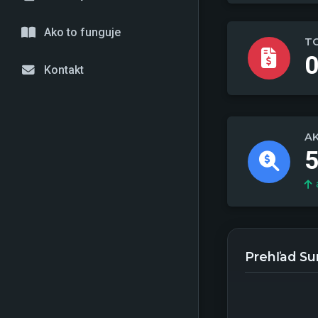
Ako to funguje
TO
0
Kontakt
A
Prehľad Su