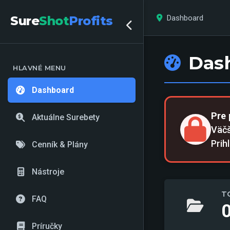
Dashboard
Sure
Shot
Profits
Das
HLAVNÉ MENU
Dashboard
Pre 
Aktuálne Surebety
Väčš
Prih
Cenník & Plány
Nástroje
T
FAQ
Príručky